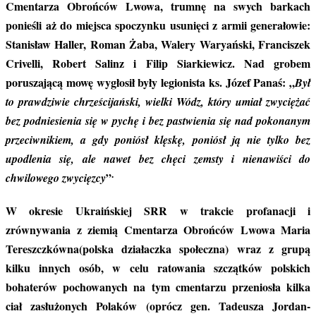
Cmentarza Obrońców Lwowa, trumnę na swych barkach
ponieśli aż do miejsca spoczynku usunięci z armii generałowie:
Stanisław Haller, Roman Żaba, Walery Waryański, Franciszek
Crivelli, Robert Salinz i Filip Siarkiewicz. Nad grobem
poruszającą mowę wygłosił były legionista ks. Józef Panaś: „
Był
to prawdziwie chrześcijański, wielki Wódz, który umiał zwyciężać
bez podniesienia się w pychę i bez pastwienia się nad pokonanym
przeciwnikiem, a gdy poniósł klęskę, poniósł ją nie tylko bez
upodlenia się, ale nawet bez chęci zemsty i nienawiści do
.
”
chwilowego zwycięzcy
W okresie Ukraińskiej SRR w trakcie profanacji i
zrównywania z ziemią Cmentarza Obrońców Lwowa Maria
Tereszczkówna(polska działaczka społeczna) wraz z grupą
kilku innych osób, w celu ratowania szczątków polskich
bohaterów pochowanych na tym cmentarzu przeniosła kilka
ciał zasłużonych Polaków (oprócz gen. Tadeusza Jordan-