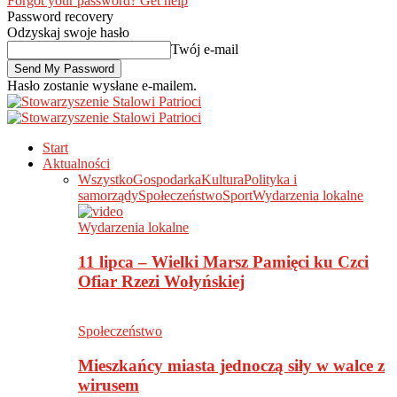
Forgot your password? Get help
Password recovery
Odzyskaj swoje hasło
Twój e-mail
Hasło zostanie wysłane e-mailem.
Start
Aktualności
Wszystko
Gospodarka
Kultura
Polityka i
samorządy
Społeczeństwo
Sport
Wydarzenia lokalne
Wydarzenia lokalne
11 lipca – Wielki Marsz Pamięci ku Czci
Ofiar Rzezi Wołyńskiej
Społeczeństwo
Mieszkańcy miasta jednoczą siły w walce z
wirusem