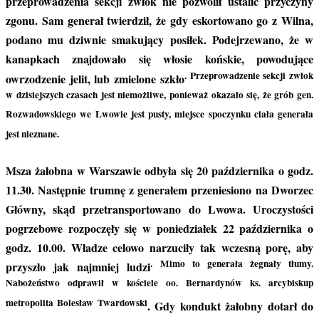
przeprowadzenia sekcji zwłok nie pozwolił ustalić przyczyny
zgonu. Sam generał twierdził, że gdy eskortowano go z Wilna,
podano mu dziwnie smakujący posiłek. Podejrzewano, że w
kanapkach znajdowało się włosie końskie, powodujące
. Przeprowadzenie sekcji zwłok
owrzodzenie jelit, lub zmielone szkło
w dzisiejszych czasach jest niemożliwe, ponieważ okazało się, że grób gen.
Rozwadowskiego we Lwowie jest pusty, miejsce spoczynku ciała generała
jest nieznane.
Msza żałobna w Warszawie odbyła się 20 października o godz.
11.30. Następnie trumnę z generałem przeniesiono na Dworzec
Główny, skąd przetransportowano do Lwowa. Uroczystości
pogrzebowe rozpoczęły się w poniedziałek 22 października o
godz. 10.00. Władze celowo narzuciły tak wczesną porę, aby
. Mimo to generała żegnały tłumy.
przyszło jak najmniej ludzi
Nabożeństwo odprawił w kościele oo. Bernardynów ks. arcybiskup
metropolita Bolesław Twardowski
. Gdy kondukt żałobny dotarł do