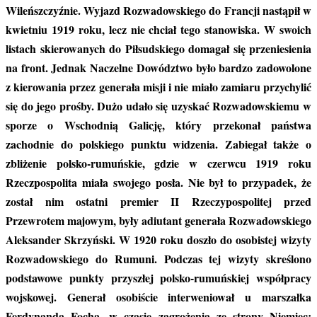
Wileńszczyźnie. Wyjazd Rozwadowskiego do Francji nastąpił w
kwietniu 1919 roku, lecz nie chciał tego stanowiska. W swoich
listach skierowanych do Piłsudskiego domagał się przeniesienia
na front. Jednak Naczelne Dowództwo było bardzo zadowolone
z kierowania przez generała misji i nie miało zamiaru przychylić
się do jego prośby. Dużo udało się uzyskać Rozwadowskiemu w
sporze o Wschodnią Galicję, który przekonał państwa
zachodnie do polskiego punktu widzenia. Zabiegał także o
zbliżenie polsko-rumuńskie, gdzie w czerwcu 1919 roku
Rzeczpospolita miała swojego posła. Nie był to przypadek, że
został nim ostatni premier II Rzeczypospolitej przed
Przewrotem majowym, były adiutant generała Rozwadowskiego
Aleksander Skrzyński. W 1920 roku doszło do osobistej wizyty
Rozwadowskiego do Rumuni. Podczas tej wizyty skreślono
podstawowe punkty przyszłej polsko-rumuńskiej współpracy
wojskowej. Generał osobiście interweniował u marszałka
Ferdynanda Focha, w czasie zagrożenia ze strony Niemiec;