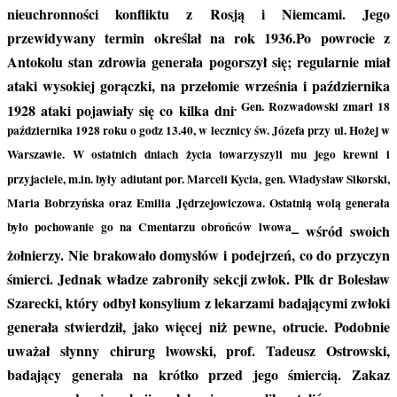
nieuchronności konfliktu z Rosją i Niemcami. Jego
przewidywany termin określał na rok 1936.Po powrocie z
Antokolu stan zdrowia generała pogorszył się; regularnie miał
ataki wysokiej gorączki, na przełomie września i października
. Gen. Rozwadowski zmarł 18
1928 ataki pojawiały się co kilka dni
października 1928 roku o godz 13.40, w lecznicy św. Józefa przy ul. Hożej w
Warszawie. W ostatnich dniach życia towarzyszyli mu jego krewni i
przyjaciele, m.in. były adiutant por. Marceli Kycia, gen. Władysław Sikorski,
Maria Bobrzyńska oraz Emilia Jędrzejowiczowa. Ostatnią wolą generała
było pochowanie go na Cmentarzu obrońców lwowa
– wśród swoich
żołnierzy. Nie brakowało domysłów i podejrzeń, co do przyczyn
śmierci. Jednak władze zabroniły sekcji zwłok. Płk dr Bolesław
Szarecki, który odbył konsylium z lekarzami badającymi zwłoki
generała stwierdził, jako więcej niż pewne, otrucie. Podobnie
uważał słynny chirurg lwowski, prof. Tadeusz Ostrowski,
badający generała na krótko przed jego śmiercią. Zakaz