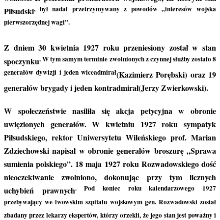
, był nadal przetrzymywany z powodów „interesów wojska
Piłsudski
pierwszorzędnej wagi”.
Z dniem 30 kwietnia 1927 roku przeniesiony został w stan
. W tym samym terminie zwolnionych z czynnej służby zostało 8
spoczynku
generałów dywizji i jeden wiceadmirał
(Kazimierz Porębski) oraz 19
generałów brygady i jeden kontradmirał(Jerzy Zwierkowski).
W społeczeństwie nasiliła się akcja petycyjna w obronie
uwięzionych generałów. W kwietniu 1927 roku sympatyk
Piłsudskiego, rektor Uniwersytetu Wileńskiego prof. Marian
Zdziechowski napisał w obronie generałów broszurę „Sprawa
sumienia polskiego”. 18 maja 1927 roku Rozwadowskiego dość
nieoczekiwanie zwolniono, dokonując przy tym licznych
. Pod koniec roku kalendarzowego 1927
uchybień prawnych
przebywający we lwowskim szpitalu wojskowym gen. Rozwadowski został
zbadany przez lekarzy ekspertów, którzy orzekli, że jego stan jest poważny i