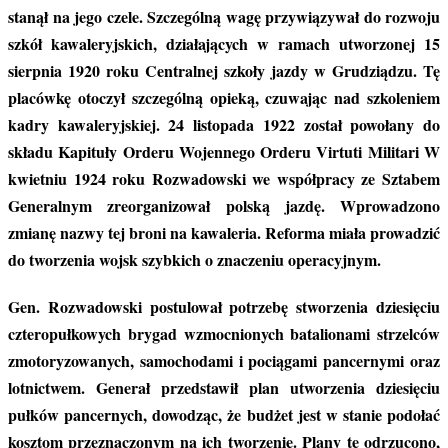
stanął na jego czele. Szczególną wagę przywiązywał do rozwoju
szkół kawaleryjskich, działających w ramach utworzonej 15
sierpnia 1920 roku Centralnej szkoły jazdy w Grudziądzu. Tę
placówkę otoczył szczególną opieką, czuwając nad szkoleniem
kadry kawaleryjskiej. 24 listopada 1922 został powołany do
składu Kapituły Orderu Wojennego Orderu Virtuti Militari W
kwietniu 1924 roku Rozwadowski we współpracy ze Sztabem
Generalnym zreorganizował polską jazdę. Wprowadzono
zmianę nazwy tej broni na kawaleria. Reforma miała prowadzić
do tworzenia wojsk szybkich o znaczeniu operacyjnym.
Gen. Rozwadowski postulował potrzebę stworzenia dziesięciu
czteropułkowych brygad wzmocnionych batalionami strzelców
zmotoryzowanych, samochodami i pociągami pancernymi oraz
lotnictwem. Generał przedstawił plan utworzenia dziesięciu
pułków pancernych, dowodząc, że budżet jest w stanie podołać
kosztom przeznaczonym na ich tworzenie. Plany te odrzucono,