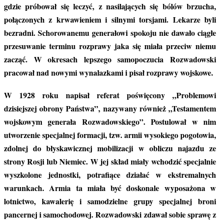
gdzie próbował się leczyć, z nasilających się bólów brzucha,
połączonych z krwawieniem i silnymi torsjami. Lekarze byli
bezradni. Schorowanemu generałowi spokoju nie dawało ciągłe
przesuwanie terminu rozprawy jaka się miała przeciw niemu
zacząć. W okresach lepszego samopoczucia Rozwadowski
pracował nad nowymi wynalazkami i pisał rozprawy wojskowe.
W 1928 roku napisał referat poświęcony „Problemowi
dzisiejszej obrony Państwa”, nazywany również „Testamentem
wojskowym generała Rozwadowskiego”. Postulował w nim
utworzenie specjalnej formacji, tzw. armii wysokiego pogotowia,
zdolnej do błyskawicznej mobilizacji w obliczu najazdu ze
strony Rosji lub Niemiec. W jej skład miały wchodzić specjalnie
wyszkolone jednostki, potrafiące działać w ekstremalnych
warunkach. Armia ta miała być doskonale wyposażona w
lotnictwo, kawalerię i samodzielne grupy specjalnej broni
pancernej i samochodowej. Rozwadowski zdawał sobie sprawę z