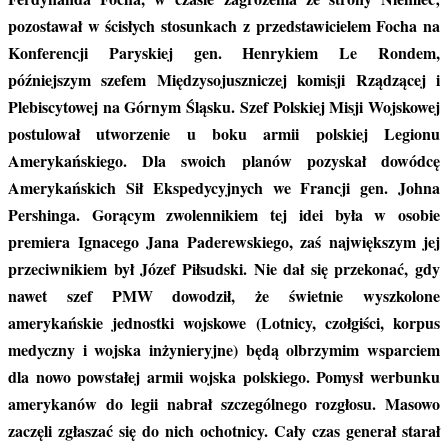
pozostawał w ścisłych stosunkach z przedstawicielem Focha na
Konferencji Paryskiej gen. Henrykiem Le Rondem,
późniejszym szefem Międzysojuszniczej komisji Rządzącej i
Plebiscytowej na Górnym Śląsku. Szef Polskiej Misji Wojskowej
postulował utworzenie u boku armii polskiej Legionu
Amerykańskiego. Dla swoich planów pozyskał dowódcę
Amerykańskich Sił Ekspedycyjnych we Francji gen. Johna
Pershinga. Gorącym zwolennikiem tej idei była w osobie
premiera Ignacego Jana Paderewskiego, zaś największym jej
przeciwnikiem był Józef Piłsudski. Nie dał się przekonać, gdy
nawet szef PMW dowodził, że świetnie wyszkolone
amerykańskie jednostki wojskowe (Lotnicy, czołgiści, korpus
medyczny i wojska inżynieryjne) będą olbrzymim wsparciem
dla nowo powstałej armii wojska polskiego. Pomysł werbunku
amerykanów do legii nabrał szczególnego rozgłosu. Masowo
zaczęli zgłaszać się do nich ochotnicy. Cały czas generał starał