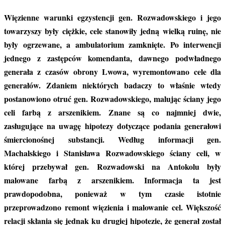
Więzienne warunki egzystencji gen. Rozwadowskiego i jego
towarzyszy były ciężkie, cele stanowiły jedną wielką ruinę, nie
były ogrzewane, a ambulatorium zamknięte. Po interwencji
jednego z zastępców komendanta, dawnego podwładnego
generała z czasów obrony Lwowa, wyremontowano cele dla
generałów. Zdaniem niektórych badaczy to właśnie wtedy
postanowiono otruć gen. Rozwadowskiego, malując ściany jego
celi farbą z arszenikiem. Znane są co najmniej dwie,
zasługujące na uwagę hipotezy dotyczące podania generałowi
śmiercionośnej substancji. Według informacji gen.
Machalskiego i Stanisława Rozwadowskiego ściany celi, w
której przebywał gen. Rozwadowski na Antokolu były
malowane farbą z arszenikiem. Informacja ta jest
prawdopodobna, ponieważ w tym czasie istotnie
przeprowadzono remont więzienia i malowanie cel. Większość
relacji skłania się jednak ku drugiej hipotezie, że generał został