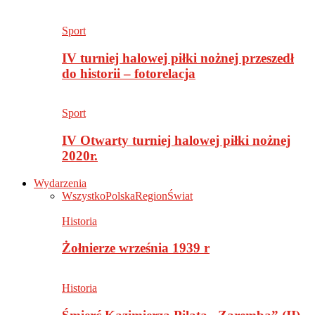
Sport
IV turniej halowej piłki nożnej przeszedł
do historii – fotorelacja
Sport
IV Otwarty turniej halowej piłki nożnej
2020r.
Wydarzenia
Wszystko
Polska
Region
Świat
Historia
Żołnierze września 1939 r
Historia