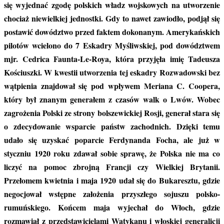
się wyjednać zgodę polskich władz wojskowych na utworzenie
chociaż niewielkiej jednostki. Gdy to nawet zawiodło, podjął się
postawić dowództwo przed faktem dokonanym. Amerykańskich
pilotów wcielono do 7 Eskadry Myśliwskiej, pod dowództwem
mjr. Cedrica Faunta-Le-Roya, która przyjęła imię Tadeusza
Kościuszki. W kwestii utworzenia tej eskadry Rozwadowski bez
wątpienia znajdował się pod wpływem Meriana C. Coopera,
który był znanym generałem z czasów walk o Lwów. Wobec
zagrożenia Polski ze strony bolszewickiej Rosji, generał stara się
o zdecydowanie wsparcie państw zachodnich. Dzięki temu
udało się uzyskać poparcie Ferdynanda Focha, ale już w
styczniu 1920 roku zdawał sobie sprawę, że Polska nie ma co
liczyć na pomoc zbrojną Francji czy Wielkiej Brytanii.
Przełomem kwietnia i maja 1920 udał się do Bukaresztu, gdzie
negocjował wstępne założenia przyszłego sojuszu polsko-
rumuńskiego. Końcem maja wyjechał do Włoch, gdzie
rozmawiał z przedstawicielami Watykanu i włoskiej generalicji