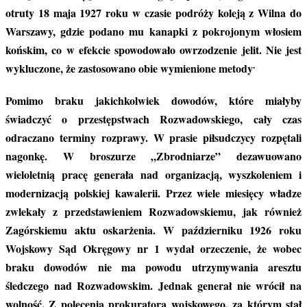
otruty 18 maja 1927 roku w czasie podróży koleją z Wilna do
Warszawy, gdzie podano mu kanapki z pokrojonym włosiem
końskim, co w efekcie spowodowało owrzodzenie jelit. Nie jest
.
wykluczone, że zastosowano obie wymienione metody
Pomimo braku jakichkolwiek dowodów, które miałyby
świadczyć o przestępstwach Rozwadowskiego, cały czas
odraczano terminy rozprawy. W prasie piłsudczycy rozpętali
nagonkę. W broszurze „Zbrodniarze” dezawuowano
wieloletnią pracę generała nad organizacją, wyszkoleniem i
modernizacją polskiej kawalerii. Przez wiele miesięcy władze
zwlekały z przedstawieniem Rozwadowskiemu, jak również
Zagórskiemu aktu oskarżenia. W październiku 1926 roku
Wojskowy Sąd Okręgowy nr 1 wydał orzeczenie, że wobec
braku dowodów nie ma powodu utrzymywania aresztu
śledczego nad Rozwadowskim. Jednak generał nie wrócił na
wolność. Z polecenia prokuratora wojskowego, za którym stał