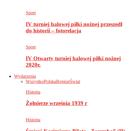
Sport
IV turniej halowej piłki nożnej przeszedł
do historii – fotorelacja
Sport
IV Otwarty turniej halowej piłki nożnej
2020r.
Wydarzenia
Wszystko
Polska
Region
Świat
Historia
Żołnierze września 1939 r
Historia