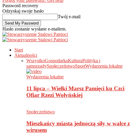
Forgot your password? Get help
Password recovery
Odzyskaj swoje hasło
Twój e-mail
Hasło zostanie wysłane e-mailem.
Start
Aktualności
Wszystko
Gospodarka
Kultura
Polityka i
samorządy
Społeczeństwo
Sport
Wydarzenia lokalne
Wydarzenia lokalne
11 lipca – Wielki Marsz Pamięci ku Czci
Ofiar Rzezi Wołyńskiej
Społeczeństwo
Mieszkańcy miasta jednoczą siły w walce z
wirusem