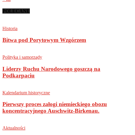
POLECANE
Historia
Bitwa pod Porytowym Wzgórzem
Polityka i samorządy
Liderzy Ruchu Narodowego goszczą na
Podkarpaciu
Kalendarium historyczne
Pierwszy proces załogi niemieckiego obozu
koncentracyjnego Auschwitz-Birkenau.
Aktualności