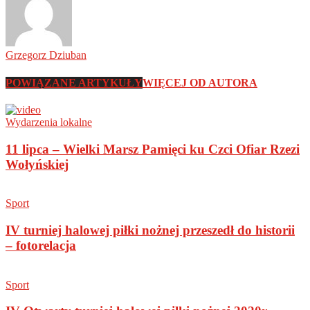
Grzegorz Dziuban
POWIĄZANE ARTYKUŁY
WIĘCEJ OD AUTORA
Wydarzenia lokalne
11 lipca – Wielki Marsz Pamięci ku Czci Ofiar Rzezi
Wołyńskiej
Sport
IV turniej halowej piłki nożnej przeszedł do historii
– fotorelacja
Sport