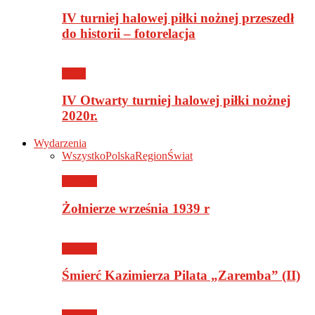
IV turniej halowej piłki nożnej przeszedł
do historii – fotorelacja
Sport
IV Otwarty turniej halowej piłki nożnej
2020r.
Wydarzenia
Wszystko
Polska
Region
Świat
Historia
Żołnierze września 1939 r
Historia
Śmierć Kazimierza Pilata „Zaremba” (II)