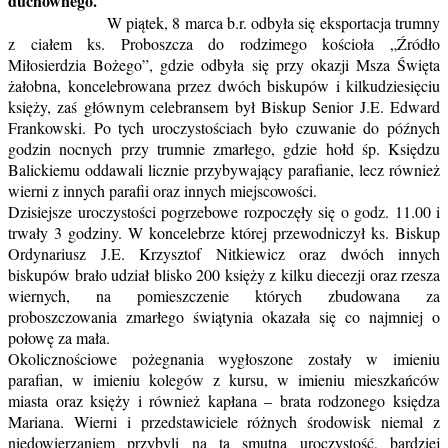
duchownego.
W piątek, 8 marca b.r. odbyła się eksportacja trumny
z ciałem ks. Proboszcza do rodzimego kościoła „Źródło
Miłosierdzia Bożego”, gdzie odbyła się przy okazji Msza Święta
żałobna, koncelebrowana przez dwóch biskupów i kilkudziesięciu
księży, zaś głównym celebransem był Biskup Senior J.E. Edward
Frankowski. Po tych uroczystościach było czuwanie do późnych
godzin nocnych przy trumnie zmarłego, gdzie hołd śp. Księdzu
Balickiemu oddawali licznie przybywający parafianie, lecz również
wierni z innych parafii oraz innych miejscowości.
Dzisiejsze uroczystości pogrzebowe rozpoczęły się o godz. 11.00 i
trwały 3 godziny. W koncelebrze której przewodniczył ks. Biskup
Ordynariusz J.E. Krzysztof Nitkiewicz oraz dwóch innych
biskupów brało udział blisko 200 księży z kilku diecezji oraz rzesza
wiernych, na pomieszczenie których zbudowana za
proboszczowania zmarłego świątynia okazała się co najmniej o
połowę za mała.
Okolicznościowe pożegnania wygłoszone zostały w imieniu
parafian, w imieniu kolegów z kursu, w imieniu mieszkańców
miasta oraz księży i również kapłana – brata rodzonego księdza
Mariana. Wierni i przedstawiciele różnych środowisk niemal z
niedowierzaniem przybyli na tą smutną uroczystość, bardziej