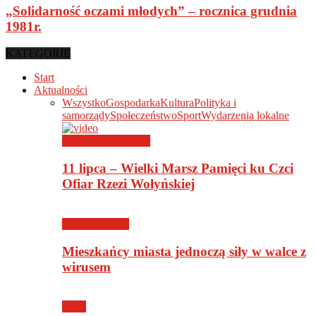
„Solidarność oczami młodych” – rocznica grudnia
1981r.
KATEGORIE
Start
Aktualności
Wszystko
Gospodarka
Kultura
Polityka i
samorządy
Społeczeństwo
Sport
Wydarzenia lokalne
Wydarzenia lokalne
11 lipca – Wielki Marsz Pamięci ku Czci
Ofiar Rzezi Wołyńskiej
Społeczeństwo
Mieszkańcy miasta jednoczą siły w walce z
wirusem
Sport