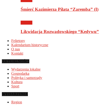
Historia
Śmierć Kazimierza Pilata “Zaremba” (I)
Historia
Likwidacja Rozwadowskiego “Kedywu”
Felietony
Kalendarium historyczne
O nas
Kontakt
AKTUALNOŚCI
Wydarzenia lokalne
Gospodarka
Polityka i samorządy
Kultura
Sport
WYDARZENIA
Region