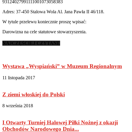
93124027991111001073058383
Adres: 37-450 Stalowa Wola Al. Jana Pawła II 46/118.
W tytule przelewu koniecznie proszę wpisać:
Darowizna na cele statutowe stowarzyszenia.
NAJCZĘŚCIEJ CZYTANE
Wystawa „Wyspiański” w Muzeum Regionalnym
11 listopada 2017
Z ziemi włoskiej do Polski
8 września 2018
I Otwarty Turniej Halowej Piłki Nożnej z okazji
Obchodów Narodowego Dnia...