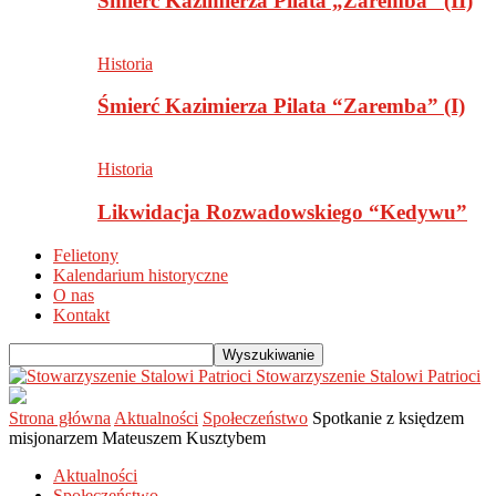
Śmierć Kazimierza Pilata „Zaremba” (II)
Historia
Śmierć Kazimierza Pilata “Zaremba” (I)
Historia
Likwidacja Rozwadowskiego “Kedywu”
Felietony
Kalendarium historyczne
O nas
Kontakt
Stowarzyszenie Stalowi Patrioci
Strona główna
Aktualności
Społeczeństwo
Spotkanie z księdzem
misjonarzem Mateuszem Kusztybem
Aktualności
Społeczeństwo