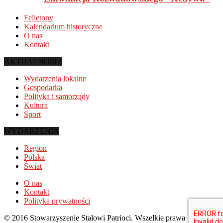
Felietony
Kalendarium historyczne
O nas
Kontakt
AKTUALNOŚCI
Wydarzenia lokalne
Gospodarka
Polityka i samorządy
Kultura
Sport
WYDARZENIA
Region
Polska
Świat
O nas
Kontakt
Polityka prywatności
© 2016 Stowarzyszenie Stalowi Patrioci. Wszelkie prawa