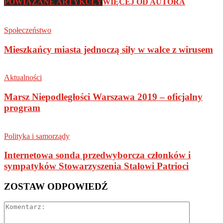
POWIĄZANE ARTYKUŁY
WIĘCEJ OD AUTORA
Społeczeństwo
Mieszkańcy miasta jednoczą siły w walce z wirusem
Aktualności
Marsz Niepodległości Warszawa 2019 – oficjalny
program
Polityka i samorządy
Internetowa sonda przedwyborcza członków i
sympatyków Stowarzyszenia Stalowi Patrioci
ZOSTAW ODPOWIEDŹ