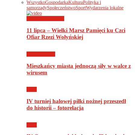
Wszystko
Gospodarka
Kultura
Polityka i
samorządy
Społeczeństwo
Sport
Wydarzenia lokalne
Wydarzenia lokalne
11 lipca – Wielki Marsz Pamięci ku Czci
Ofiar Rzezi Wołyńskiej
Społeczeństwo
Mieszkańcy miasta jednoczą siły w walce z
wirusem
Sport
IV turniej halowej piłki nożnej przeszedł
do historii – fotorelacja
Sport