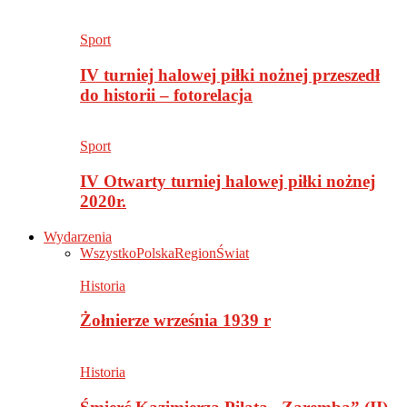
Sport
IV turniej halowej piłki nożnej przeszedł
do historii – fotorelacja
Sport
IV Otwarty turniej halowej piłki nożnej
2020r.
Wydarzenia
Wszystko
Polska
Region
Świat
Historia
Żołnierze września 1939 r
Historia