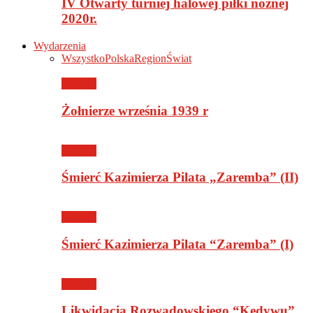
IV Otwarty turniej halowej piłki nożnej
2020r.
Wydarzenia
Wszystko
Polska
Region
Świat
Historia
Żołnierze września 1939 r
Historia
Śmierć Kazimierza Pilata „Zaremba” (II)
Historia
Śmierć Kazimierza Pilata “Zaremba” (I)
Historia
Likwidacja Rozwadowskiego “Kedywu”