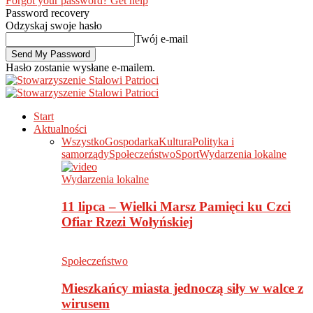
Forgot your password? Get help
Password recovery
Odzyskaj swoje hasło
Twój e-mail
Hasło zostanie wysłane e-mailem.
Start
Aktualności
Wszystko
Gospodarka
Kultura
Polityka i
samorządy
Społeczeństwo
Sport
Wydarzenia lokalne
Wydarzenia lokalne
11 lipca – Wielki Marsz Pamięci ku Czci
Ofiar Rzezi Wołyńskiej
Społeczeństwo
Mieszkańcy miasta jednoczą siły w walce z
wirusem