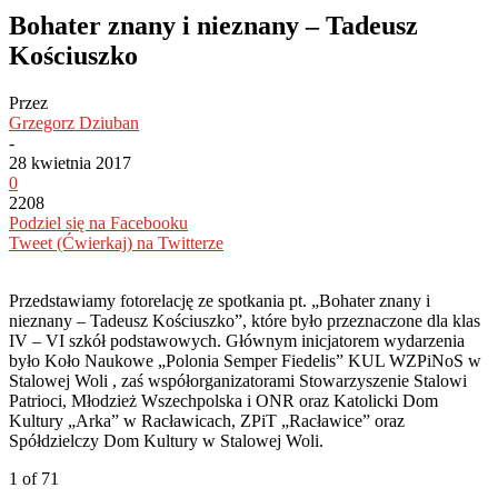
Bohater znany i nieznany – Tadeusz
Kościuszko
Przez
Grzegorz Dziuban
-
28 kwietnia 2017
0
2208
Podziel się na Facebooku
Tweet (Ćwierkaj) na Twitterze
Przedstawiamy fotorelację ze spotkania pt. „Bohater znany i
nieznany – Tadeusz Kościuszko”, które było przeznaczone dla klas
IV – VI szkół podstawowych. Głównym inicjatorem wydarzenia
było Koło Naukowe „Polonia Semper Fiedelis” KUL WZPiNoS w
Stalowej Woli , zaś współorganizatorami Stowarzyszenie Stalowi
Patrioci, Młodzież Wszechpolska i ONR oraz Katolicki Dom
Kultury „Arka” w Racławicach, ZPiT „Racławice” oraz
Spółdzielczy Dom Kultury w Stalowej Woli.
1
of 71