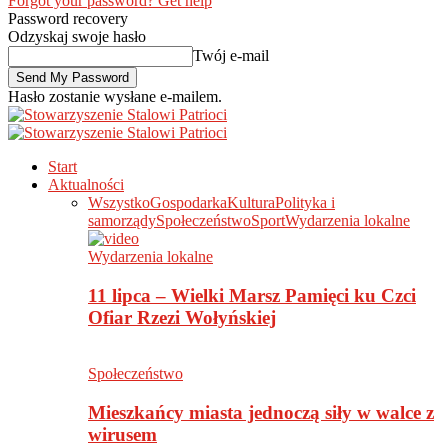
Forgot your password? Get help
Password recovery
Odzyskaj swoje hasło
Twój e-mail
Hasło zostanie wysłane e-mailem.
Start
Aktualności
Wszystko
Gospodarka
Kultura
Polityka i
samorządy
Społeczeństwo
Sport
Wydarzenia lokalne
Wydarzenia lokalne
11 lipca – Wielki Marsz Pamięci ku Czci
Ofiar Rzezi Wołyńskiej
Społeczeństwo
Mieszkańcy miasta jednoczą siły w walce z
wirusem