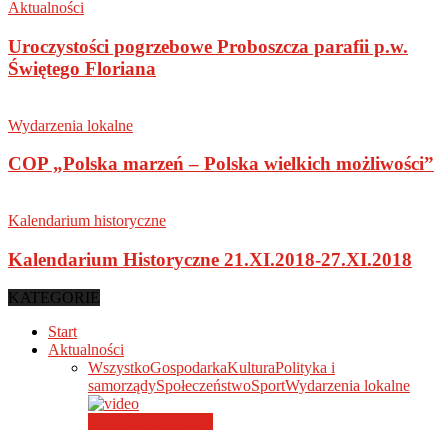
Aktualności
Uroczystości pogrzebowe Proboszcza parafii p.w.
Świętego Floriana
Wydarzenia lokalne
COP „Polska marzeń – Polska wielkich możliwości”
Kalendarium historyczne
Kalendarium Historyczne 21.XI.2018-27.XI.2018
KATEGORIE
Start
Aktualności
Wszystko
Gospodarka
Kultura
Polityka i
samorządy
Społeczeństwo
Sport
Wydarzenia lokalne
Wydarzenia lokalne