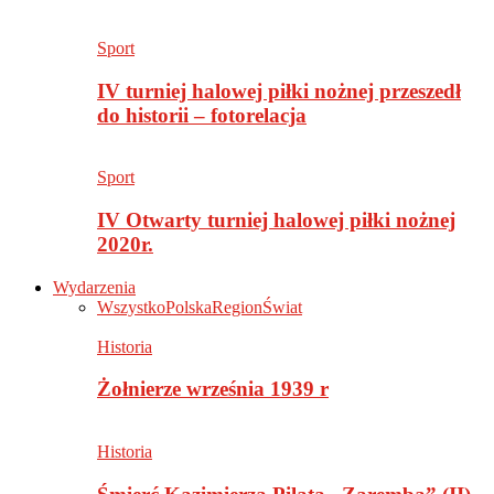
Sport
IV turniej halowej piłki nożnej przeszedł
do historii – fotorelacja
Sport
IV Otwarty turniej halowej piłki nożnej
2020r.
Wydarzenia
Wszystko
Polska
Region
Świat
Historia
Żołnierze września 1939 r
Historia