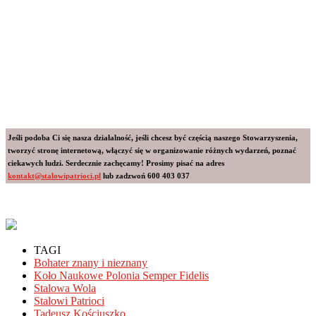
Jeśli podoba Ci się nasza działalność, jeśli chcesz być częścią naszego Stowarzyszenia,
tworzyć stronę internetową, włączyć się w organizowanie różnych wydarzeń, poznać
ciekawych ludzi. Serdecznie zachęcamy! Prosimy pisać na adres
kontakt@stalowipatrioci.pl
lub zadzwoń 600 403 037
TAGI
Bohater znany i nieznany
Koło Naukowe Polonia Semper Fidelis
Stalowa Wola
Stalowi Patrioci
Tadeusz Kościuszko