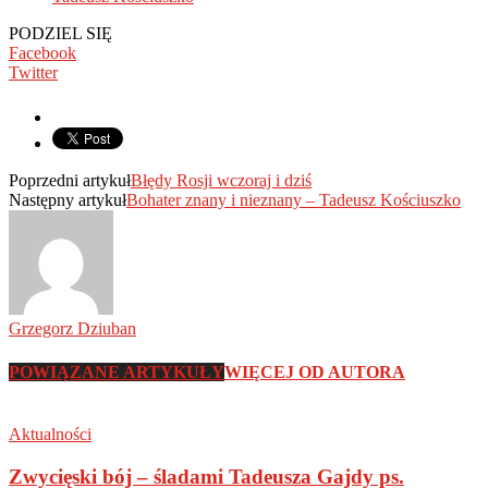
PODZIEL SIĘ
Facebook
Twitter
Poprzedni artykuł
Błędy Rosji wczoraj i dziś
Następny artykuł
Bohater znany i nieznany – Tadeusz Kościuszko
Grzegorz Dziuban
POWIĄZANE ARTYKUŁY
WIĘCEJ OD AUTORA
Aktualności
Zwycięski bój – śladami Tadeusza Gajdy ps.