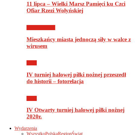
11 lipca – Wielki Marsz Pamięci ku Czci
Ofiar Rzezi Wołyńskiej
Społeczeństwo
Mieszkańcy miasta jednoczą siły w walce z
wirusem
Sport
IV turniej halowej piłki nożnej przeszedł
do historii – fotorelacja
Sport
IV Otwarty turniej halowej piłki nożnej
2020r.
Wydarzenia
Wszystko
Polska
Region
Świat