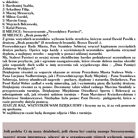
w składzie:
1/ Bartłomiej Szabla,
2/ Arkadiusz Filip,
3/ Maciej Mroszczyk,
4/ Miłosz Gordel,
5/ Marcin Gnyp,
6/ Wojciech Bełczowski,
7/ Rafał Pietras,
II MIEJSCE: Stowarzyszenie „Nowodębscy Patrioci”,
III MIEJSCE: „Brak pomysłu”.
Z grona wszystkich uczestników wybrano króla strzelców, którym został Dawid Pawlik z
drużyny „Brak pomysłu” (8 strzelonych bramek). Brawo Dawid :).
Przewodniczący Rady Miasta, Pan Stanisław Sobieraj wręczył kapitanom zwycięskich
drużyn puchary. Oprócz tego każdy z wyróżnionych uczestników spotkania otrzymał
dyplom, a najlepszy strzelec – nagrodę w postaci szklanej statuetki.
My, Stalowi Patrioci ze swojej strony chcielibyśmy bardzo podziękować uczestnikom za
tak liczne przybycie, jak i ogromne zaangażowanie, które równie dobrze można określić
jako wspaniały duch walki w imię uczczenia tak wyjątkowego dnia – „Dnia Pamięci
Żołnierzy Wyklętych”.
Dziękujemy również za wsparcie okazane ze strony Prezydenta Miasta Stalowa Wola –
Pana Lucjusza Nadbereżnego, jak i Przewodniczącego Rady Miejskiej – Pana Stanisława
Sobieraja, którzy ufundowali nagrody – puchary, dyplomy i statuetkę. Dodatkowo, Pan
Poseł Rafał Weber zadbał o wodę mineralną, jak i wyśmienitą pizzę dla każdej drużyny.
Dziękujemy również za tę pomoc. Doceniamy także wkład radnego Marcina Siembidy w
przygotowaniu turnieju. Dziękujemy Miejskiemu Ośrodkowi Sportu i Rekreacji za
udostępnienie sali, jak również sędziom turnieju – Panu Marcinowi Kwiatkowskiemu i
Robertowi Sienkiewiczowi. Niezbędna była pomoc Pani Doroty- pielęgniarki, która w
razie potrzeby służyła pomocą.
JESZCZE RAZ, WSZYSTKIM WAM DZIĘKUJEMY i liczymy na to, iż za rok ponownie
się spotkamy.
W najbliższym czasie będą dostępne zdjęcia i film z turnieju.
Jeśli podoba Ci się nasza działalność, jeśli chcesz być częścią naszego Stowarzyszenia,
tworzyć stronę internetową, włączyć się w organizowanie różnych wydarzeń, poznać