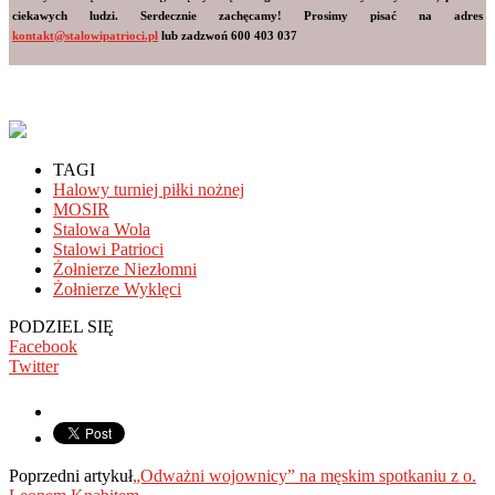
ciekawych ludzi. Serdecznie zachęcamy! Prosimy pisać na adres
kontakt@stalowipatrioci.pl
lub zadzwoń 600 403 037
TAGI
Halowy turniej piłki nożnej
MOSIR
Stalowa Wola
Stalowi Patrioci
Żołnierze Niezłomni
Żołnierze Wyklęci
PODZIEL SIĘ
Facebook
Twitter
Poprzedni artykuł
„Odważni wojownicy” na męskim spotkaniu z o.