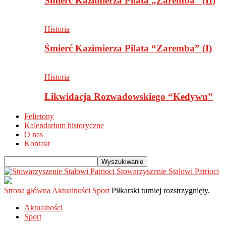
Śmierć Kazimierza Pilata „Zaremba” (II)
Historia
Śmierć Kazimierza Pilata “Zaremba” (I)
Historia
Likwidacja Rozwadowskiego “Kedywu”
Felietony
Kalendarium historyczne
O nas
Kontakt
Stowarzyszenie Stalowi Patrioci
Strona główna
Aktualności
Sport
Piłkarski turniej rozstrzygnięty.
Aktualności
Sport