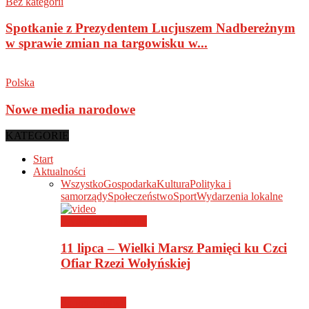
Bez kategorii
Spotkanie z Prezydentem Lucjuszem Nadbereżnym
w sprawie zmian na targowisku w...
Polska
Nowe media narodowe
KATEGORIE
Start
Aktualności
Wszystko
Gospodarka
Kultura
Polityka i
samorządy
Społeczeństwo
Sport
Wydarzenia lokalne
Wydarzenia lokalne
11 lipca – Wielki Marsz Pamięci ku Czci
Ofiar Rzezi Wołyńskiej
Społeczeństwo