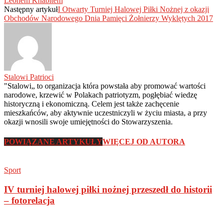
Leonem Knabitem
Następny artykuł
I Otwarty Turniej Halowej Piłki Nożnej z okazji
Obchodów Narodowego Dnia Pamięci Żołnierzy Wyklętych 2017
Stalowi Patrioci
"Stalowi„ to organizacja która powstała aby promować wartości
narodowe, krzewić w Polakach patriotyzm, pogłębiać wiedzę
historyczną i ekonomiczną. Celem jest także zachęcenie
mieszkańców, aby aktywnie uczestniczyli w życiu miasta, a przy
okazji wnosili swoje umiejętności do Stowarzyszenia.
POWIĄZANE ARTYKUŁY
WIĘCEJ OD AUTORA
Sport
IV turniej halowej piłki nożnej przeszedł do historii
– fotorelacja