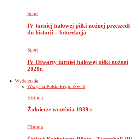
Sport
IV turniej halowej piłki nożnej przeszedł
do historii – fotorelacja
Sport
IV Otwarty turniej halowej piłki nożnej
2020r.
Wydarzenia
Wszystko
Polska
Region
Świat
Historia
Żołnierze września 1939 r
Historia