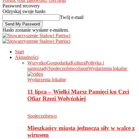
Forgot your password? Get help
Password recovery
Odzyskaj swoje hasło
Twój e-mail
Hasło zostanie wysłane e-mailem.
Start
Aktualności
Wszystko
Gospodarka
Kultura
Polityka i
samorządy
Społeczeństwo
Sport
Wydarzenia lokalne
Wydarzenia lokalne
11 lipca – Wielki Marsz Pamięci ku Czci
Ofiar Rzezi Wołyńskiej
Społeczeństwo
Mieszkańcy miasta jednoczą siły w walce z
wirusem