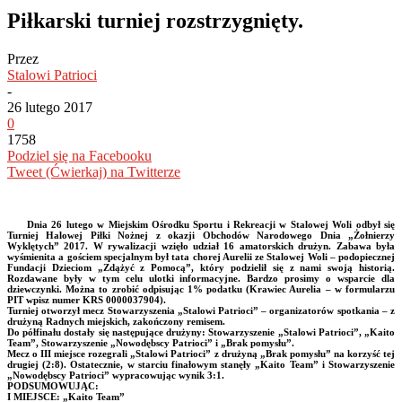
Piłkarski turniej rozstrzygnięty.
Przez
Stalowi Patrioci
-
26 lutego 2017
0
1758
Podziel się na Facebooku
Tweet (Ćwierkaj) na Twitterze
Dnia 26 lutego w Miejskim Ośrodku Sportu i Rekreacji w Stalowej Woli odbył się
Turniej Halowej Piłki Nożnej z okazji Obchodów Narodowego Dnia „Żołnierzy
Wyklętych” 2017. W rywalizacji wzięło udział 16 amatorskich drużyn. Zabawa była
wyśmienita a gościem specjalnym był tata chorej Aurelii ze Stalowej Woli – podopiecznej
Fundacji Dzieciom „Zdążyć z Pomocą”, który podzielił się z nami swoją historią.
Rozdawane były w tym celu ulotki informacyjne. Bardzo prosimy o wsparcie dla
dziewczynki. Można to zrobić odpisując 1% podatku (Krawiec Aurelia – w formularzu
PIT wpisz numer KRS 0000037904).
Turniej otworzył mecz Stowarzyszenia „Stalowi Patrioci” – organizatorów spotkania – z
drużyną Radnych miejskich, zakończony remisem.
Do półfinału dostały się następujące drużyny: Stowarzyszenie „Stalowi Patrioci”, „Kaito
Team”, Stowarzyszenie „Nowodębscy Patrioci” i „Brak pomysłu”.
Mecz o III miejsce rozegrali „Stalowi Patrioci” z drużyną „Brak pomysłu” na korzyść tej
drugiej (2:8). Ostatecznie, w starciu finałowym stanęły „Kaito Team” i Stowarzyszenie
„Nowodębscy Patrioci” wypracowując wynik 3:1.
PODSUMOWUJĄC:
I MIEJSCE: „Kaito Team”