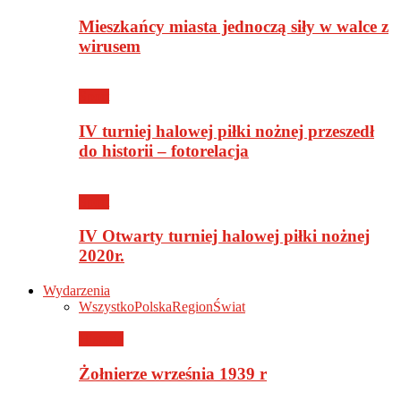
Mieszkańcy miasta jednoczą siły w walce z
wirusem
Sport
IV turniej halowej piłki nożnej przeszedł
do historii – fotorelacja
Sport
IV Otwarty turniej halowej piłki nożnej
2020r.
Wydarzenia
Wszystko
Polska
Region
Świat
Historia
Żołnierze września 1939 r