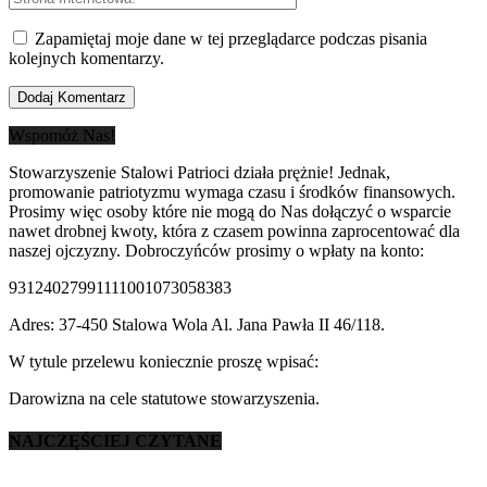
Zapamiętaj moje dane w tej przeglądarce podczas pisania
kolejnych komentarzy.
Wspomóż Nas!
Stowarzyszenie Stalowi Patrioci działa prężnie! Jednak,
promowanie patriotyzmu wymaga czasu i środków finansowych.
Prosimy więc osoby które nie mogą do Nas dołączyć o wsparcie
nawet drobnej kwoty, która z czasem powinna zaprocentować dla
naszej ojczyzny. Dobroczyńców prosimy o wpłaty na konto:
93124027991111001073058383
Adres: 37-450 Stalowa Wola Al. Jana Pawła II 46/118.
W tytule przelewu koniecznie proszę wpisać:
Darowizna na cele statutowe stowarzyszenia.
NAJCZĘŚCIEJ CZYTANE