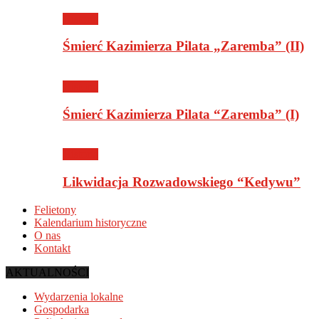
Historia
Śmierć Kazimierza Pilata „Zaremba” (II)
Historia
Śmierć Kazimierza Pilata “Zaremba” (I)
Historia
Likwidacja Rozwadowskiego “Kedywu”
Felietony
Kalendarium historyczne
O nas
Kontakt
AKTUALNOŚCI
Wydarzenia lokalne
Gospodarka