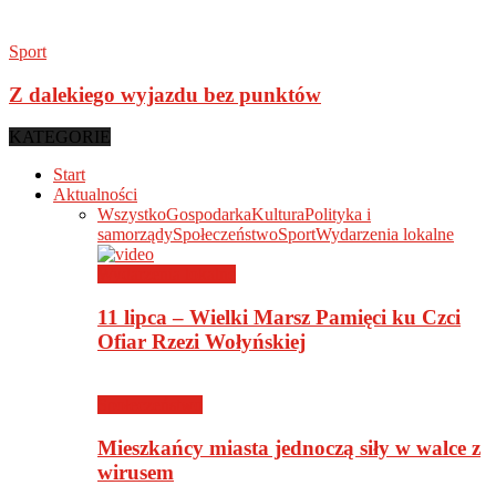
Sport
Z dalekiego wyjazdu bez punktów
KATEGORIE
Start
Aktualności
Wszystko
Gospodarka
Kultura
Polityka i
samorządy
Społeczeństwo
Sport
Wydarzenia lokalne
Wydarzenia lokalne
11 lipca – Wielki Marsz Pamięci ku Czci
Ofiar Rzezi Wołyńskiej
Społeczeństwo
Mieszkańcy miasta jednoczą siły w walce z
wirusem