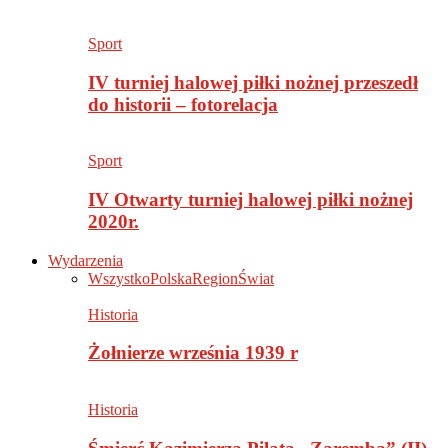
Sport
IV turniej halowej piłki nożnej przeszedł
do historii – fotorelacja
Sport
IV Otwarty turniej halowej piłki nożnej
2020r.
Wydarzenia
Wszystko
Polska
Region
Świat
Historia
Żołnierze września 1939 r
Historia