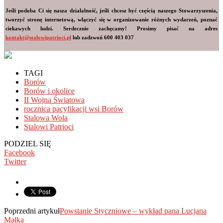
Jeśli podoba Ci się nasza działalność, jeśli chcesz być częścią naszego Stowarzyszenia,
tworzyć stronę internetową, włączyć się w organizowanie różnych wydarzeń, poznać
ciekawych ludzi. Serdecznie zachęcamy! Prosimy pisać na adres
kontakt@stalowipatrioci.pl
lub zadzwoń 600 403 037
TAGI
Borów
Borów i okolice
II Wojna Światowa
rocznica pacyfikacji wsi Borów
Stalowa Wola
Stalowi Patrioci
PODZIEL SIĘ
Facebook
Twitter
Poprzedni artykuł
Powstanie Styczniowe – wykład pana Lucjana
Małka