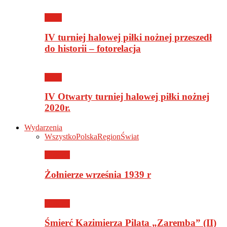
Sport
IV turniej halowej piłki nożnej przeszedł
do historii – fotorelacja
Sport
IV Otwarty turniej halowej piłki nożnej
2020r.
Wydarzenia
Wszystko
Polska
Region
Świat
Historia
Żołnierze września 1939 r
Historia
Śmierć Kazimierza Pilata „Zaremba” (II)