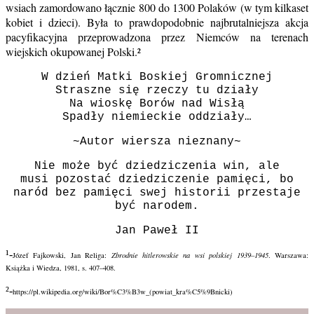
wsiach zamordowano łącznie 800 do 1300 Polaków (w tym kilkaset
kobiet i dzieci). Była to prawdopodobnie najbrutalniejsza akcja
pacyfikacyjna przeprowadzona przez Niemców na terenach
wiejskich okupowanej Polski.²
W dzień Matki Boskiej Gromnicznej
Straszne się rzeczy tu działy
Na wioskę Borów nad Wisłą
Spadły niemieckie oddziały…
~Autor wiersza nieznany~
Nie może być dziedziczenia win, ale
musi pozostać dziedziczenie pamięci, bo
naród bez pamięci swej historii przestaje
być narodem.
Jan Paweł II
¹-
Józef Fajkowski, Jan Religa:
Zbrodnie hitlerowskie na wsi polskiej 1939–1945
. Warszawa:
Książka i Wiedza, 1981, s. 407–408.
²-
https://pl.wikipedia.org/wiki/Bor%C3%B3w_(powiat_kra%C5%9Bnicki)