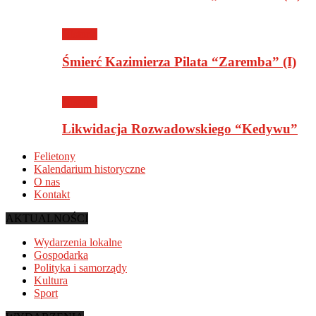
Historia
Śmierć Kazimierza Pilata “Zaremba” (I)
Historia
Likwidacja Rozwadowskiego “Kedywu”
Felietony
Kalendarium historyczne
O nas
Kontakt
AKTUALNOŚCI
Wydarzenia lokalne
Gospodarka
Polityka i samorządy
Kultura
Sport