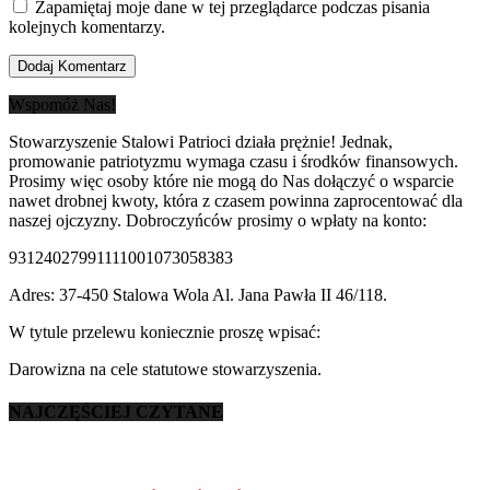
Zapamiętaj moje dane w tej przeglądarce podczas pisania
kolejnych komentarzy.
Wspomóż Nas!
Stowarzyszenie Stalowi Patrioci działa prężnie! Jednak,
promowanie patriotyzmu wymaga czasu i środków finansowych.
Prosimy więc osoby które nie mogą do Nas dołączyć o wsparcie
nawet drobnej kwoty, która z czasem powinna zaprocentować dla
naszej ojczyzny. Dobroczyńców prosimy o wpłaty na konto:
93124027991111001073058383
Adres: 37-450 Stalowa Wola Al. Jana Pawła II 46/118.
W tytule przelewu koniecznie proszę wpisać:
Darowizna na cele statutowe stowarzyszenia.
NAJCZĘŚCIEJ CZYTANE