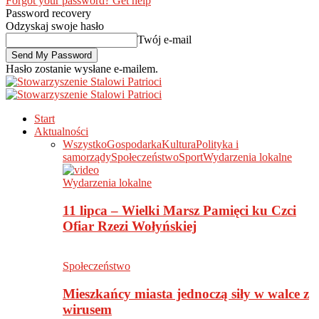
Forgot your password? Get help
Password recovery
Odzyskaj swoje hasło
Twój e-mail
Hasło zostanie wysłane e-mailem.
Start
Aktualności
Wszystko
Gospodarka
Kultura
Polityka i
samorządy
Społeczeństwo
Sport
Wydarzenia lokalne
Wydarzenia lokalne
11 lipca – Wielki Marsz Pamięci ku Czci
Ofiar Rzezi Wołyńskiej
Społeczeństwo
Mieszkańcy miasta jednoczą siły w walce z
wirusem